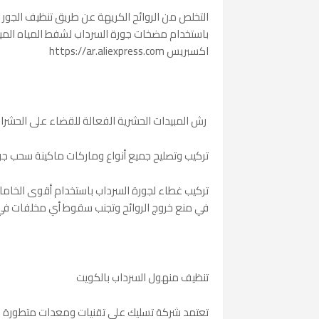
التخلص من الروائح الكريهة عن طريق تنظيف الجور
باستخدام مضخات جورة السرداب لشفط المياه المي
اكسبريس https://ar.aliexpress.com
رش المبيدات الحشرية الفعالة للقضاء على الحشرات
تركيب وتصليح جميع أنواع وماركات ماكينة سحب جو
تركيب غطاء لجورة السرداب باستخدام أقوى الخام
في منع خروج الروائح وتجنب سقوط أي مخلفات في 
تنظيف منهول السرداب بالكويت
تعتمد شركة تسليك على تقنيات ومعدات متطورة ف