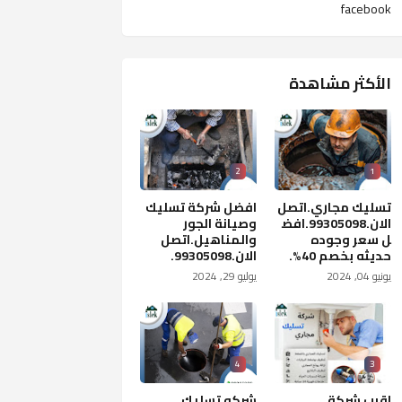
facebook
الأكثر مشاهدة
2
1
تسليك مجاري.اتصل
افضل شركة تسليك
الان.99305098.افض
وصيانة الجور
ل سعر وجوده
والمناهيل.اتصل
حديثه بخصم 40%.
الان.99305098.
يونيو 04, 2024
يوليو 29, 2024
4
3
اقرب شركة
شركه تسليك