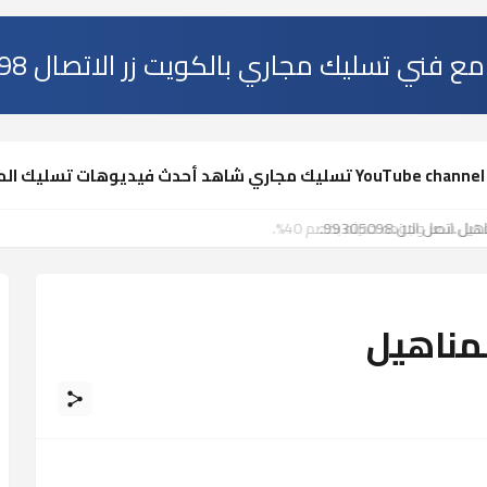
 فني تسليك مجاري بالكويت زر الاتصال 99305098
لانسدادات
ل الان.99305098.
لمناهيل