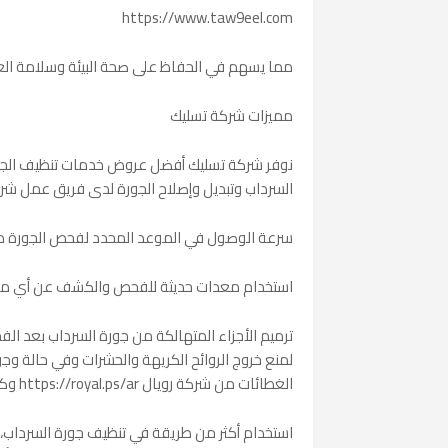
https://www.taw9eel.com
مما يسهم في الحفاظ على صحة البيئة وسلامة الع
مميزات شركة تسليك
نوفر شركة تسليك أفضل عروض خدمات تنظيف الجور و
السرداب وتبديل وإصلاح الجورة لدى فريق عمل شركة ت
سرعة الوصول في الموعد المحدد لفحص الجورة دون 
استخدام معدات حديثة للفحص والكشف عن أي مشك
ترميم الأجزاء المتهالكة من جورة السرداب بعد ا
لمنع خروج الروائح الكريهة والحشرات وفي حالة و
الغطائات من شركة رويال https://royal.ps/ar وكذلك من شركة الوطني المهيدب https://mnt-sa.com
استخدام أكثر من طريقة في تنظيف جورة السرداب، و