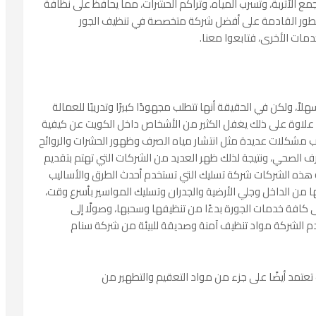
 الأتربة، وتسرب المياه، وتراكم الحشرات، مما يحافظ على نظافة
لسطور القادمة على أفضل شركة متخصصة في تنظيف الجور
دمات الأخرى، فتابعوا معنا.
ً، ولكن في الحقيقة أنها تتطلب مجهودًا كبيرًا وتدريبًا للعمالة
 علاوة على ذلك يغفل الكثير من الأشخاص داخل الكويت عن كيفية
ب مشكلات عديدة مثل انتشار مياه الصرف وظهور الحشرات والروائح
صرف الصحي، ونتيجة لذلك ظهر العديد من الشركات التي تهتم بتقديم
هذه الشركات شركة تسليك التي تستخدم أحدث الطرق والأساليب
ا من الداخل وجلي الأرضية والجدران وتسليك المواسير بأسرع وقت،
 كافة خدمات الجورة بدءًا من تنظيفها وسحبها، وصولًا إلى
م الشركة مواد تنظيف آمنة وصديقة للبيئة من شركة سنام
مد أيضًا على جزء من مواد التعقيم والتطهير من