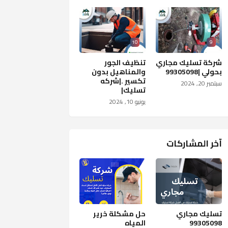
10
9
شركة تسليك مجاري
تنظيف الجور
بحولي |99305098
والمناهيل بدون
تكسير .|شركه
سبتمبر 20, 2024
تسليك|
يونيو 10, 2024
آخر المشاركات
تسليك مجاري
حل مشكلة خرير
99305098
المياه