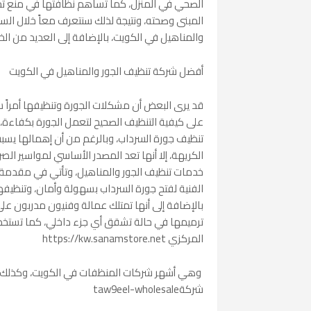
الصحي في المنزل، كما تساهم نظافتها في منع تجمع
المبنى وصحته، ونتيجة لذلك سنتعرف معاً خلال ا
والمناهيل في الكويت، بالإضافة إلى العديد من الخ
أفضل شركة تنظيف الجور والمناهيل في الكويت
قد يرى البعض أن مشكلات الجورة وتنظيفها أمراً سهلا
على كيفية التنظيف الصحيح لتعمل الجورة بكفاءة،
تنظيف جورة السرداب، وبالرغم من أن إهمالها يسب
الكريهة، إلا أنها تعد المصدر الأساسي لمواسير ال
خدمات تنظيف الجور والمناهيل، وتأتي في مقدمة 
الفنية لفتح جورة السرداب بسهولة وأمان، وتنظيفه
بالإضافة إلى أنها تمتلك عمالة وفنيون مدربون على
ترميمها في حالة تشقق أي جزء داخلي، كما تستخد
المركزي https://kw.sanamstore.net
وهي أشهر شركات المنظفات في الكويت، وكذلك تعت
شركةtaw9eel-wholesale