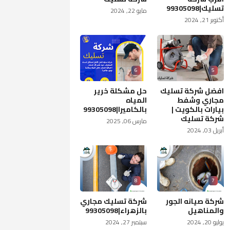
تسليك|99305098
مايو 22, 2024
أكتوبر 21, 2024
6
5
افضل شركة تسليك
حل مشكلة خرير
مجاري وشفط
المياه
بيارات بالكويت |
بالكاميرا|99305098
شركة تسليك
مارس 06, 2025
أبريل 03, 2024
8
7
شركة صيانه الجور
شركة تسليك مجاري
والمناهيل
بالزهراء|99305098
يوليو 20, 2024
سبتمبر 27, 2024