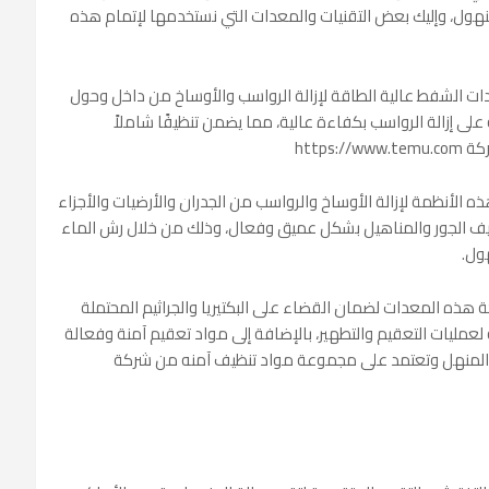
ول، وإليك بعض التقنيات والمعدات التي نستخدمها لإتمام هذه
ت الشفط عالية الطاقة لإزالة الرواسب والأوساخ من داخل وحول
على إزالة الرواسب بكفاءة عالية، مما يضمن تنظيفًا شاملاً
https
 الأنظمة لإزالة الأوساخ والرواسب من الجدران والأرضيات والأجزاء
نظيف الجور والمناهيل بشكل عميق وفعال، وذلك من خلال رش الماء
ول.
 هذه المعدات لضمان القضاء على البكتيريا والجراثيم المحتملة
مليات التعقيم والتطهير، بالإضافة إلى مواد تعقيم آمنة وفعالة
خل المنهل وتعتمد على مجموعة مواد تنظيف آمنه من شركة